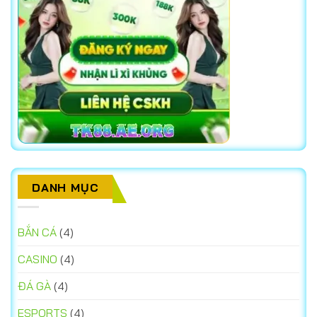
DANH MỤC
BẮN CÁ
(4)
CASINO
(4)
ĐÁ GÀ
(4)
ESPORTS
(4)