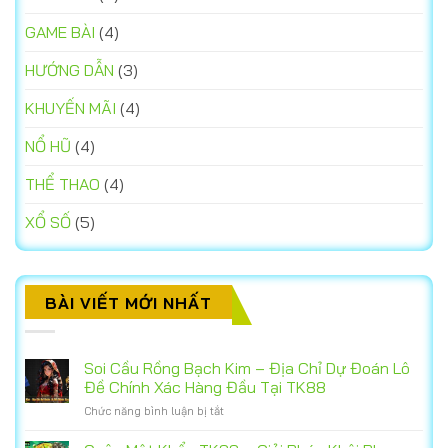
GAME BÀI
(4)
HƯỚNG DẪN
(3)
KHUYẾN MÃI
(4)
NỔ HŨ
(4)
THỂ THAO
(4)
XỔ SỐ
(5)
BÀI VIẾT MỚI NHẤT
Soi Cầu Rồng Bạch Kim – Địa Chỉ Dự Đoán Lô
Đề Chính Xác Hàng Đầu Tại TK88
ở
Chức năng bình luận bị tắt
Soi
Cầu